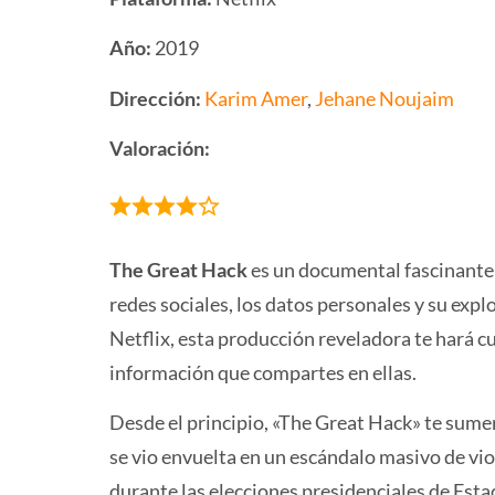
Año:
2019
Dirección:
Karim Amer
,
Jehane Noujaim
Valoración:
The Great Hack
es un documental fascinante 
redes sociales, los datos personales y su expl
Netflix, esta producción reveladora te hará cu
información que compartes en ellas.
Desde el principio, «The Great Hack» te sume
se vio envuelta en un escándalo masivo de vio
durante las elecciones presidenciales de Esta