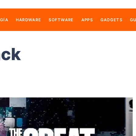
GÍA
HARDWARE
SOFTWARE
APPS
GADGETS
GU
ack