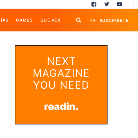
ÍAS
GAMES
QUÉ VER
SUSCRÍBETE
NEXT
MAGAZINE
YOU NEED
readin.